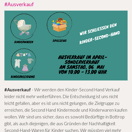
#Ausverkauf
#Ausverkauf
- Wir werden den Kinder-Second Hand Verkauf
leider nicht mehr weiterführen. Die Entscheidung ist uns nicht
leicht gefallen, aber es ist uns nicht gelungen, die Zielgruppe zu
erreichen, die Second Hand Kindermode und Kinderwaren kaufen
wollen. Wir sind uns sicher, dass es sowohl Bedürftige in Bottrop
gibt, als auch diejenigen, die aus Gründen der Nachhaltigkeit
Second-Hand-Waren für Kinder suchen. Wir müssten viel mehr